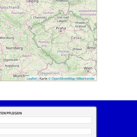
Leaflet
| Karte
© OpenStreetMap-Mitwirkende
.
ATEN PFLEGEN